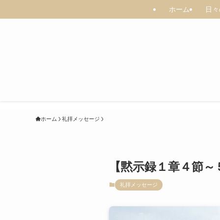
ホーム
日々
ホーム
礼拝メッセージ
【黙示録１章４節～
礼拝メッセージ